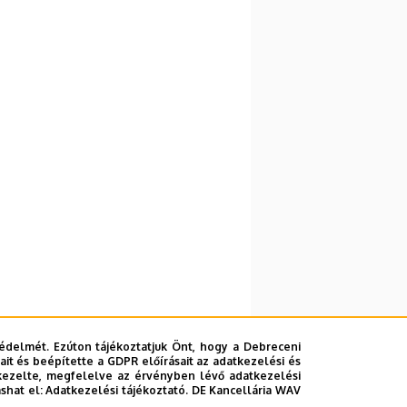
édelmét. Ezúton tájékoztatjuk Önt, hogy a Debreceni
it és beépítette a GDPR előírásait az adatkezelési és
kezelte, megfelelve az érvényben lévő adatkezelési
ashat el:
Adatkezelési tájékoztató.
DE Kancellária WAV