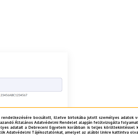
 rendelkezésére bocsátott, illetve birtokába jutott személyes adatok v
azandó Általános Adatvédelmi Rendelet alapján felülvizsgálta folyamata
yes adatait a Debreceni Egyetem korábban is teljes körültekintéssel 
tük Adatvédelmi Tájékoztatónkat, amelyet az alábbi linkre kattintva olv