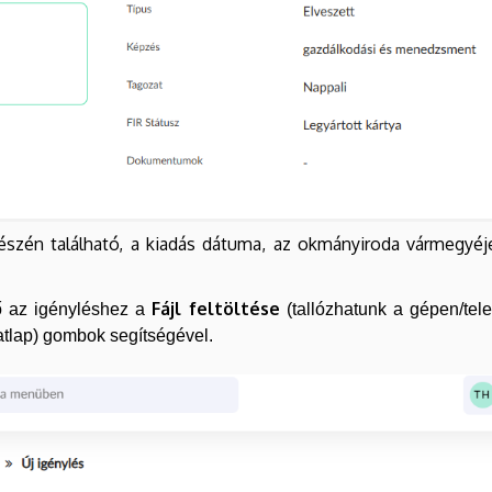
észén található, a kiadás dátuma, az okmányiroda vármegyéjé
Fájl feltöltése
tő az igényléshez a
(tallózhatunk a gépen/tel
tlap) gombok segítségével.