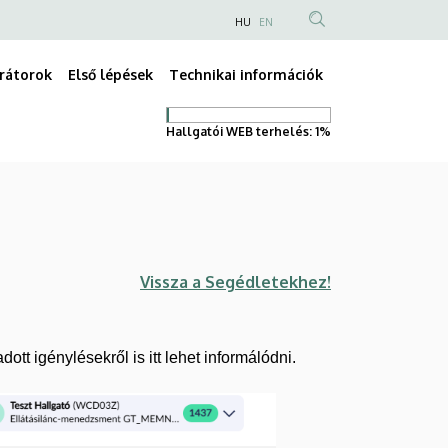
HU
EN
rátorok
Első lépések
Technikai információk
Fő
navigáció
Hallgatói WEB terhelés:
1%
Vissza a Segédletekhez!
tt igénylésekről is itt lehet informálódni.