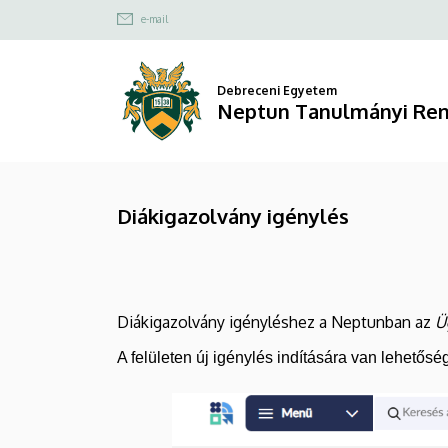
Diákigazolvány
Ugrás
Felső
e-mail
a
kapcsolat
igénylés
tartalomra
menü
|
Debreceni Egyetem
Neptun Tanulmányi Ren
Neptun
Tanulmányi
Diákigazolvány igénylés
Rendszer
Diákigazolvány igényléshez a Neptunban az
Ü
A felületen új igénylés indítására van lehetőség