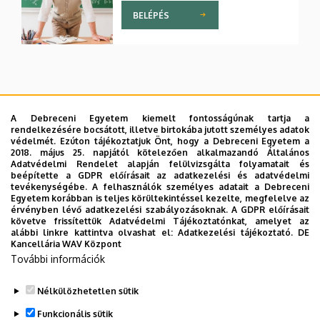
Rendszer
BELÉPÉS
Neptunnal kapcsolatos információk a
Debreceni Egyetem oktatói számára
A Debreceni Egyetem kiemelt fontosságúnak tartja a
rendelkezésére bocsátott, illetve birtokába jutott személyes adatok
védelmét. Ezúton tájékoztatjuk Önt, hogy a Debreceni Egyetem a
2018. május 25. napjától kötelezően alkalmazandó Általános
Első lépések: eduID regisztráció,
Adatvédelmi Rendelet alapján felülvizsgálta folyamatait és
kétfaktoros azonosítás
beépítette a GDPR előírásait az adatkezelési és adatvédelmi
tevékenységébe. A felhasználók személyes adatait a Debreceni
Egyetem korábban is teljes körültekintéssel kezelte, megfelelve az
érvényben lévő adatkezelési szabályozásoknak. A GDPR előírásait
Segédletek a Neptun használatához
követve frissítettük Adatvédelmi Tájékoztatónkat, amelyet az
alábbi linkre kattintva olvashat el:
Adatkezelési tájékoztató.
DE
Kancellária WAV Központ
Kihez fordulhat a Neptunnal
További információk
kapcsolatos problémákkal?
Nélkülözhetetlen sütik
Elfelejtett jelszó
Funkcionális sütik