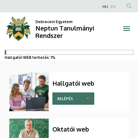
Neptunnal
Ugrás
HU
EN
a
kapcsolatos
tartalomra
Debreceni Egyetem
Neptun Tanulmányi
információk
Rendszer
a
Debreceni
Hallgatói WEB terhelés:
1%
Egyetem
oktatói
Hallgatói web
számára
BELÉPÉS
|
Neptun
Oktatói web
Tanulmányi